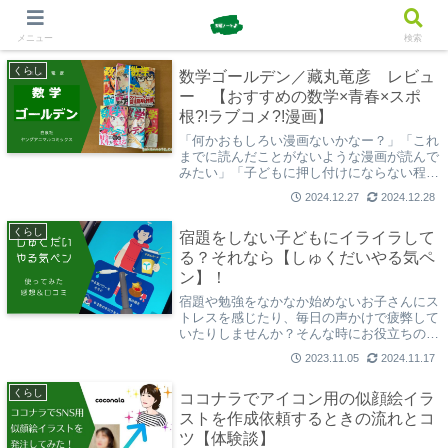
メニュー
検索
くらし
数学ゴールデン／藏丸竜彦 レビュ
ー 【おすすめの数学×青春×スポ
根?!ラブコメ?!漫画】
「何かおもしろい漫画ないかなー？」「これ
までに読んだことがないような漫画が読んで
みたい」「子どもに押し付けにならない程度
に、ふんわりお勉強的要素も含んだ漫画を読
2024.12.27
2024.12.28
ませたい(?!)」という方におすすめの「数学
ゴールデン」をご紹介します。
くらし
宿題をしない子どもにイライラして
る？それなら【しゅくだいやる気ペ
ン】！
宿題や勉強をなかなか始めないお子さんにス
トレスを感じたり、毎日の声かけで疲弊して
いたりしませんか？そんな時にお役立ちの
「しゅくだいやる気ペン」について、詳しく
2023.11.05
2024.11.17
解説しています。
くらし
ココナラでアイコン用の似顔絵イラ
ストを作成依頼するときの流れとコ
ツ【体験談】