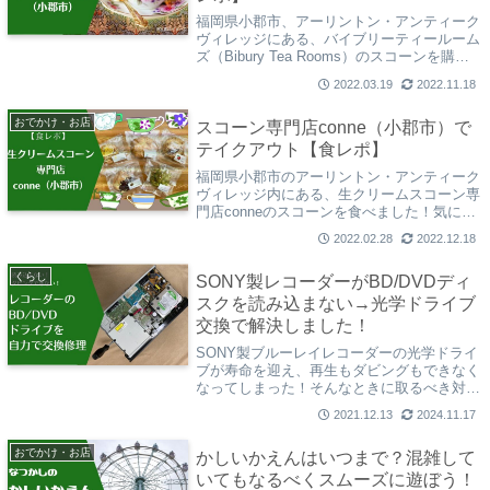
福岡県小郡市、アーリントン・アンティーク
ヴィレッジにある、バイブリーティールーム
ズ（Bibury Tea Rooms）のスコーンを購入
した時の感想です。お値段や駐車場の地図も
2022.03.19
2022.11.18
載せています。
おでかけ・お店
スコーン専門店conne（小郡市）で
テイクアウト【食レポ】
福岡県小郡市のアーリントン・アンティーク
ヴィレッジ内にある、生クリームスコーン専
門店conneのスコーンを食べました！気にな
るお値段や感想を書いた記事です。
2022.02.28
2022.12.18
くらし
SONY製レコーダーがBD/DVDディ
スクを読み込まない→光学ドライブ
交換で解決しました！
SONY製ブルーレイレコーダーの光学ドライ
ブが寿命を迎え、再生もダビングもできなく
なってしまった！そんなときに取るべき対処
法を解説。自力で光学ドライブの交換をする
2021.12.13
2024.11.17
手順もお伝えします。
おでかけ・お店
かしいかえんはいつまで？混雑して
いてもなるべくスムーズに遊ぼう！