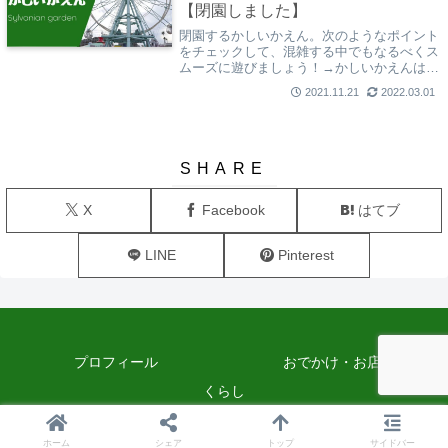
【閉園しました】
閉園するかしいかえん。次のようなポイント
をチェックして、混雑する中でもなるべくス
ムーズに遊びましょう！→かしいかえんはい
つまで？／アクセスは？駐車場は？／遊ぶの
2021.11.21
2022.03.01
にかかる料金は？割引は？／お昼ごはんはど
うする？飲食店はある？／アトラクションは
何がある？怖い系は無理だけど遊べるものは
ある？／お土産はどんなものがある？／実際
に全部でいくら使った？
X
Facebook
はてブ
LINE
Pinterest
プロフィール
おでかけ・お店
くらし
Copyright © 2021-2026 五感ノート♪ All Rights Reserved.
ホーム
シェア
トップ
サイドバー