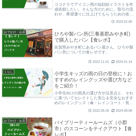
ココナラでアイコン用の似顔絵イラストを作
成依頼したい。そんな方のために、取引の流
れや、希望通りに仕上げてもらうための依頼
の仕方のコツ、おすすめの絵師さんなどをご
2023.02.06
紹介します。
おでかけ・お店
ひろや製パン所(三養基郡みやき町)
で購入したパン【食レポ】
佐賀県みやき町にあるパン屋さん、ひろや製
パン所についての食レポです。
2022.11.01
2024.01.14
くらし
小学生キッズの雨の日の登校に！お
すすめのレイングッズや選び方など
をご紹介！
小学生向けの雨具の選び方や注意点と、それ
に基づいてセレクトした安心＆安全なおすす
めのレイングッズ（傘・レインコート・長
靴)をご紹介します。
2022.09.26
2024.08.08
おでかけ・お店
バイブリーティールームズ（小郡
市）のスコーンをテイクアウト【食
レポ】